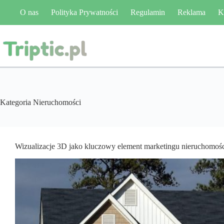
Przejdź
O nas
Polityka Prywatności
Regulamin
Reklama
K
do
treści
Kategoria
Nieruchomości
Wizualizacje 3D jako kluczowy element marketingu nieruchomoś