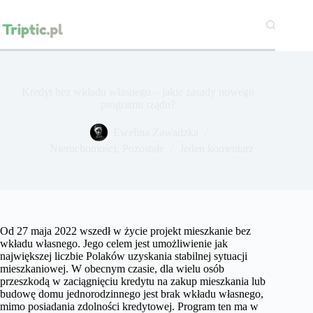
Przejdź
do
treści
Kredyt bez wkładu własnego – jakie zasady nowego
programu rządu?
Ewelina Zawadzka
Nieruchomości
,
Pozostałe
Jeden komentarz
Od 27 maja 2022 wszedł w życie projekt mieszkanie bez
wkładu własnego. Jego celem jest umożliwienie jak
największej liczbie Polaków uzyskania stabilnej sytuacji
mieszkaniowej. W obecnym czasie, dla wielu osób
przeszkodą w zaciągnięciu kredytu na zakup mieszkania lub
budowę domu jednorodzinnego jest brak wkładu własnego,
mimo posiadania zdolności kredytowej. Program ten ma w