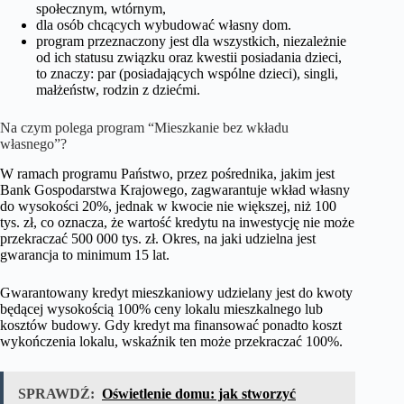
społecznym, wtórnym,
dla osób chcących wybudować własny dom.
program przeznaczony jest dla wszystkich, niezależnie
od ich statusu związku oraz kwestii posiadania dzieci,
to znaczy: par (posiadających wspólne dzieci), singli,
małżeństw, rodzin z dziećmi.
Na czym polega program “Mieszkanie bez wkładu
własnego”?
W ramach programu Państwo, przez pośrednika, jakim jest
Bank Gospodarstwa Krajowego, zagwarantuje wkład własny
do wysokości 20%, jednak w kwocie nie większej, niż 100
tys. zł, co oznacza, że wartość kredytu na inwestycję nie może
przekraczać 500 000 tys. zł. Okres, na jaki udzielna jest
gwarancja to minimum 15 lat.
Gwarantowany kredyt mieszkaniowy udzielany jest do kwoty
będącej wysokością 100% ceny lokalu mieszkalnego lub
kosztów budowy. Gdy kredyt ma finansować ponadto koszt
wykończenia lokalu, wskaźnik ten może przekraczać 100%.
SPRAWDŹ:
Oświetlenie domu: jak stworzyć