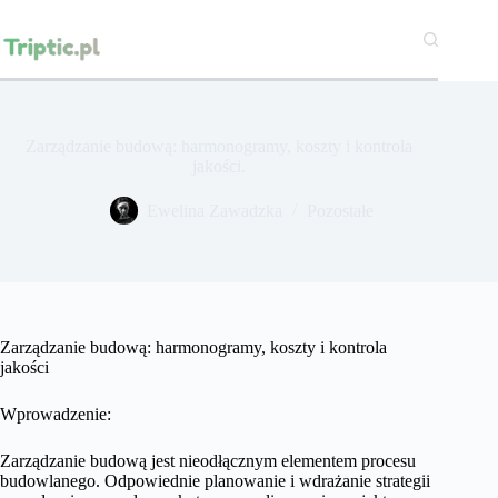
Przejdź
do
treści
Zarządzanie budową: harmonogramy, koszty i kontrola
jakości.
Ewelina Zawadzka
Pozostałe
Zarządzanie budową: harmonogramy, koszty i kontrola
jakości
Wprowadzenie:
Zarządzanie budową jest nieodłącznym elementem procesu
budowlanego. Odpowiednie planowanie i wdrażanie strategii