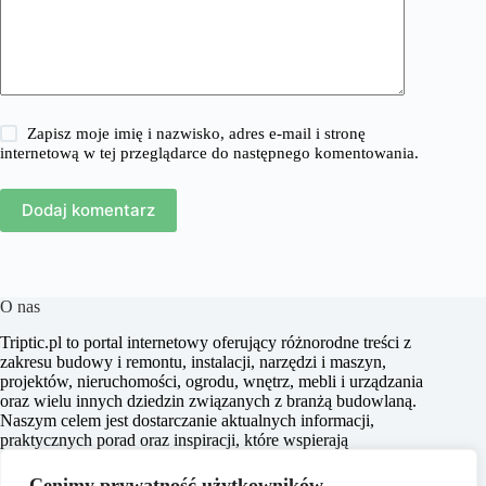
Zapisz moje imię i nazwisko, adres e-mail i stronę
internetową w tej przeglądarce do następnego komentowania.
Dodaj komentarz
O nas
​Triptic.pl to portal internetowy oferujący różnorodne treści z
zakresu budowy i remontu, instalacji, narzędzi i maszyn,
projektów, nieruchomości, ogrodu, wnętrz, mebli i urządzania
oraz wielu innych dziedzin związanych z branżą budowlaną.
Naszym celem jest dostarczanie aktualnych informacji,
praktycznych porad oraz inspiracji, które wspierają
czytelników w realizacji projektów budowlanych i
aranżacyjnych, a także w podejmowaniu świadomych decyzji
Cenimy prywatność użytkowników