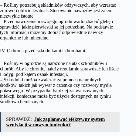
– Rośliny potrzebują składników odżywczych, aby wzrastać
zdrowo i obficie kwitnąć. Stosowanie nawozów jest zatem
niezwykle istotne.
– Przed nawożeniem swojego ogrodu warto zbadać glebę i
sprawdzić, jakie pierwiastki są jej potrzebne. Na podstawie
tych informacji możemy dobrać odpowiednie nawozy
organiczne lub mineralne.
IV. Ochrona przed szkodnikami i chorobami:
– Rośliny w ogrodzie są narażone na atak szkodników i
chorób. Aby je chronić, należy regularnie sprawdzać ich liście
i łodygi pod kątem oznak infestacji.
– Szkodniki można zwalczać za pomocą naturalnych
środków, takich jak wywar z czosnku czy roztwory mydła
potasowego. W przypadku bardziej zaawansowanych
infekcji, konieczne może być użycie dostępnych na rynku
środków chemicznych.
SPRAWDŹ:
Jak zaplanować efektywny system
wentylacji w nowym budynku?