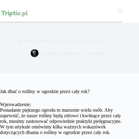
Przejdź
do
treści
Jak dbać o rośliny w ogrodzie przez cały rok?
Ewelina Zawadzka
Pozostałe
Jak dbać o rośliny w ogrodzie przez cały rok?
Wprowadzenie:
Posiadanie pięknego ogrodu to marzenie wielu osób. Aby
zapewnić, że nasze rośliny będą zdrowe i kwitnące przez cały
rok, musimy zastosować odpowiednie praktyki pielęgnacyjne.
W tym artykule omówimy kilka ważnych wskazówek
dotyczących dbania o rośliny w ogrodzie przez cały rok.