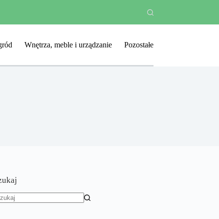
ród
Wnętrza, meble i urządzanie
Pozostałe
zukaj
rak
yników