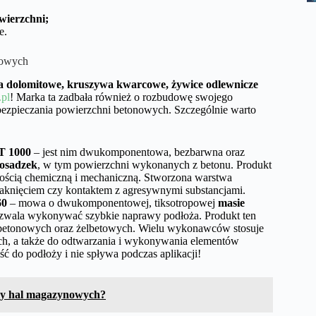
wierzchni;
e.
nowych
 dolomitowe, kruszywa kwarcowe, żywice odlewnicze
.pl
! Marka ta zadbała również o rozbudowę swojego
bezpieczania powierzchni betonowych. Szczególnie warto
 1000
– jest nim dwukomponentowa, bezbarwna oraz
posadzek
, w tym powierzchni wykonanych z betonu. Produkt
rnością chemiczną i mechaniczną. Stworzona warstwa
blaknięciem czy kontaktem z agresywnymi substancjami.
60
– mowa o dwukomponentowej, tiksotropowej
masie
ozwala wykonywać szybkie naprawy podłoża. Produkt ten
h betonowych oraz żelbetowych. Wielu wykonawców stosuje
ch, a także do odtwarzania i wykonywania elementów
ć do podłoży i nie spływa podczas aplikacji!
wy hal magazynowych?