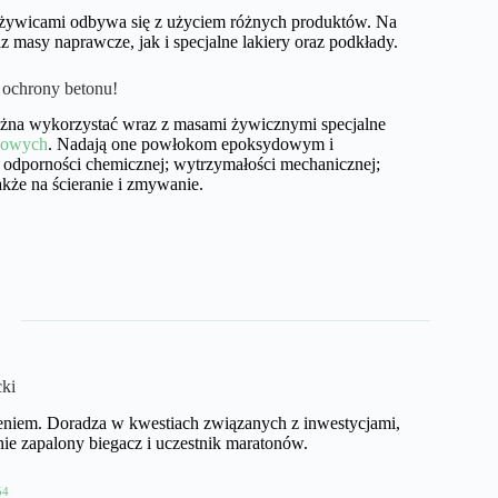
żywicami odbywa się z użyciem różnych produktów. Na
masy naprawcze, jak i specjalne lakiery oraz podkłady.
 ochrony betonu!
można wykorzystać wraz z masami żywicznymi specjalne
towych
. Nadają one powłokom epoksydowym i
odporności chemicznej; wytrzymałości mechanicznej;
akże na ścieranie i zmywanie.
cki
eniem. Doradza w kwestiach związanych z inwestycjami,
e zapalony biegacz i uczestnik maratonów.
54