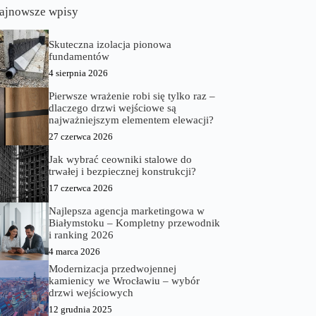
ajnowsze wpisy
Skuteczna izolacja pionowa
fundamentów
4 sierpnia 2026
Pierwsze wrażenie robi się tylko raz –
dlaczego drzwi wejściowe są
najważniejszym elementem elewacji?
27 czerwca 2026
Jak wybrać ceowniki stalowe do
trwałej i bezpiecznej konstrukcji?
17 czerwca 2026
Najlepsza agencja marketingowa w
Białymstoku – Kompletny przewodnik
i ranking 2026
4 marca 2026
Modernizacja przedwojennej
kamienicy we Wrocławiu – wybór
drzwi wejściowych
12 grudnia 2025