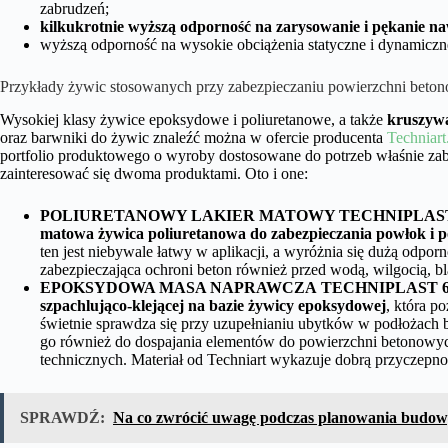
zabrudzeń;
kilkukrotnie wyższą odporność na zarysowanie i pękanie na
wyższą odporność na wysokie obciążenia statyczne i dynamiczn
Przykłady żywic stosowanych przy zabezpieczaniu powierzchni beto
Wysokiej klasy żywice epoksydowe i poliuretanowe, a także
kruszywa
oraz barwniki do żywic znaleźć można w ofercie producenta
Techniart
portfolio produktowego o wyroby dostosowane do potrzeb właśnie za
zainteresować się dwoma produktami. Oto i one:
POLIURETANOWY LAKIER MATOWY TECHNIPLAST
matowa żywica poliuretanowa do zabezpieczania powłok i 
ten jest niebywale łatwy w aplikacji, a wyróżnia się dużą odpo
zabezpieczająca ochroni beton również przed wodą, wilgocią, 
EPOKSYDOWA MASA NAPRAWCZA
TECHNIPLAST 
szpachlująco-klejącej na bazie żywicy epoksydowej
, która p
świetnie sprawdza się przy uzupełnianiu ubytków w podłożac
go również do dospajania elementów do powierzchni betonowy
technicznych. Materiał od Techniart wykazuje dobrą przyczepnoś
SPRAWDŹ:
Na co zwrócić uwagę podczas planowania budo