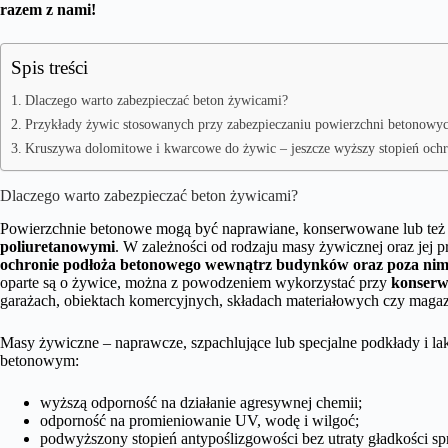
razem z nami!
Spis treści
Dlaczego warto zabezpieczać beton żywicami?
Przykłady żywic stosowanych przy zabezpieczaniu powierzchni betonowy
Kruszywa dolomitowe i kwarcowe do żywic – jeszcze wyższy stopień och
Dlaczego warto zabezpieczać beton żywicami?
Powierzchnie betonowe mogą być naprawiane, konserwowane lub te
poliuretanowymi
. W zależności od rodzaju masy żywicznej oraz jej pr
ochronie podłoża betonowego wewnątrz budynków oraz poza nim
oparte są o żywice, można z powodzeniem wykorzystać przy
konserw
garażach, obiektach komercyjnych, składach materiałowych czy maga
Masy żywiczne – naprawcze, szpachlujące lub specjalne podkłady i l
betonowym:
wyższą odporność na działanie agresywnej chemii;
odporność na promieniowanie UV, wodę i wilgoć;
podwyższony stopień antypoślizgowości bez utraty gładkości 