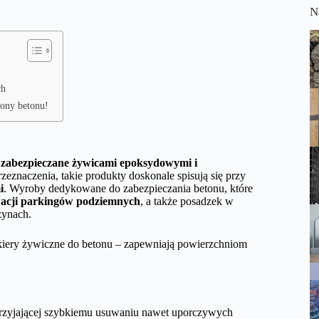
N
ch
rony betonu!
ż
zabezpieczane żywicami epoksydowymi i
zeznaczenia, takie produkty doskonale spisują się przy
i
. Wyroby dedykowane do zabezpieczania betonu, które
acji parkingów podziemnych
, a także posadzek w
zynach.
akiery żywiczne do betonu – zapewniają powierzchniom
sprzyjającej szybkiemu usuwaniu nawet uporczywych