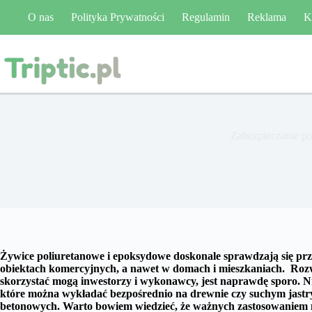
Przejdź
O nas
Polityka Prywatności
Regulamin
Reklama
K
do
treści
Zabezpieczanie p
Żywice poliuretanowe i epoksydowe doskonale sprawdzają się pr
obiektach komercyjnych, a nawet w domach i mieszkaniach.
Rozw
skorzystać mogą inwestorzy i wykonawcy, jest naprawdę sporo. N
które można wykładać bezpośrednio na drewnie czy suchym jastry
betonowych. Warto bowiem wiedzieć, że ważnych zastosowaniem m