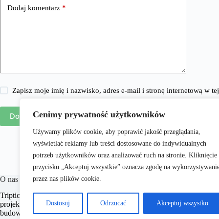
Dodaj komentarz
*
Zapisz moje imię i nazwisko, adres e-mail i stronę internetową w 
Cenimy prywatność użytkowników
Dodaj komentarz
Używamy plików cookie, aby poprawić jakość przeglądania,
wyświetlać reklamy lub treści dostosowane do indywidualnych
potrzeb użytkowników oraz analizować ruch na stronie. Kliknięcie
przycisku „Akceptuj wszystkie” oznacza zgodę na wykorzystywani
przez nas plików cookie.
O nas
​Triptic.pl to portal internetowy oferujący różnorodne treści z zakresu 
Dostosuj
Odrzucać
Akceptuj wszystko
projektów, nieruchomości, ogrodu, wnętrz, mebli i urządzania oraz wi
budowlaną. Naszym celem jest dostarczanie aktualnych informacji, prak