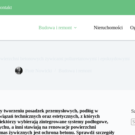
ontakt
Budowa i remont
Nieruchomości
Og
owierzchni betonowych żywicami poliuretanowymi i epoksydowymi
Piotr Nowicki
Budowa i remont
zy tworzeniu posadzek przemysłowych, podłóg w
S
iązań technicznych oraz estetycznych, z których
iektórzy wybierają zintegrowane systemy podłogowe,
chu, a inni stawiają na renowacje powierzchni
B
as żywicznych jest ochrona betonu. Sprawdź szczegóły
w