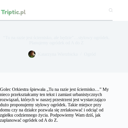
Przejdź
do
treści
“Tu na razie jest ściernisko, ale będzie”…stylowy ogródek.
Planujemy ogródek od A do Z
Katarzyna Wierzbicka
Ogród
Golec Orkiestra śpiewała „Tu na razie jest ściernisko…” My
nieco przekształcamy ten tekst i zamiast urbanistycznych
rozwiązań, których w naszej przestrzeni jest wystarczająco
dużo proponujemy stylowy ogródek. Takie miejsce przy
domu czy na działce pozwala się zrelaksować i odciąć od
zgiełku codziennego życia. Podpowiemy Wam dziś, jak
zaplanować ogródek od A do Z.