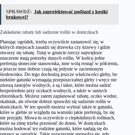
SPRAWDŹ:
Jak zaprojektować podjazd z kostki
brukowej?
Zakładanie rabaty lub sadzenie roślin w doniczkach
Planując ogródek, trzeba oczywiście zastanowić się, w
których miejscach zasadzi się drzewka czy krzewy i gdzie
stworzy się rabatę. Tutaj w gruncie rzeczy największe
znaczenie mają potrzeby danych roślin. W końcu jedne
preferują słoneczne stanowiska, inne wolą rosnąć w półcieniu,
a jeszcze inne dobrze czują się jedynie w zacienionym
środowisku. Do tego dochodzą jeszcze właściwości gleby, bo
niektóre gatunki wymagają przepuszczalnej gleby i wręcz nie
znoszą zastojów wodnych, a są i takie, które można sadzić
bezpośrednio przy oczkach wodnych, a także w samych
zbiornikach. Możesz zatem zaplanować rabatę, oczko wodne,
skalniak, ale równie dobrze sprawdzi się sadzenie roślin w
doniczkach. W ten sposób możesz wybrać także te gatunki,
które w glebie ze względu na warunki jakie preferują, by się
nie przyjęły. Mowa tu oczywiście o ciepłolubnych roślinach,
które na zimę trzeba przenosić do domu. W doniczkach
można hodować tez rodzime gatunki, które nadają się do
uprawy w ogrodzie. Takie rozwiązanie sprawdza się, gdy