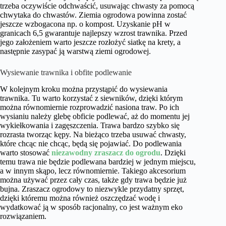
trzeba oczywiście odchwaścić, usuwając chwasty za pomocą
chwytaka do chwastów. Ziemia ogrodowa powinna zostać
jeszcze wzbogacona np. o kompost. Uzyskanie pH w
granicach 6,5 gwarantuje najlepszy wzrost trawnika. Przed
jego założeniem warto jeszcze rozłożyć siatkę na krety, a
następnie zasypać ją warstwą ziemi ogrodowej.
Wysiewanie trawnika i obfite podlewanie
W kolejnym kroku można przystąpić do wysiewania
trawnika. Tu warto korzystać z siewników, dzięki którym
można równomiernie rozprowadzić nasiona traw. Po ich
wysianiu należy glebę obficie podlewać, aż do momentu jej
wykiełkowania i zagęszczenia. Trawa bardzo szybko się
rozrasta tworząc kępy. Na bieżąco trzeba usuwać chwasty,
które chcąc nie chcąc, będą się pojawiać. Do podlewania
warto stosować
niezawodny zraszacz do ogrodu
. Dzięki
temu trawa nie będzie podlewana bardziej w jednym miejscu,
a w innym skąpo, lecz równomiernie. Takiego akcesorium
można używać przez cały czas, także gdy trawa będzie już
bujna. Zraszacz ogrodowy to niezwykle przydatny sprzęt,
dzięki któremu można również oszczędzać wodę i
wydatkować ją w sposób racjonalny, co jest ważnym eko
rozwiązaniem.