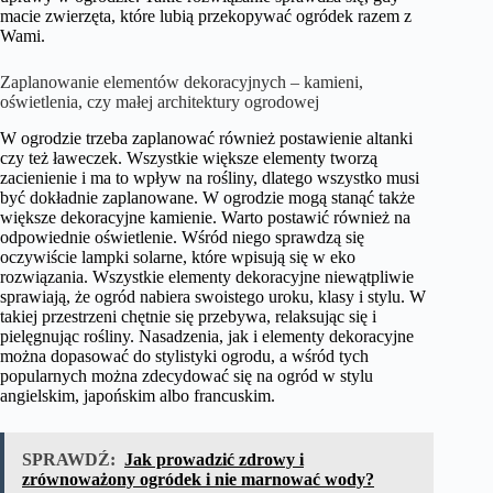
macie zwierzęta, które lubią przekopywać ogródek razem z
Wami.
Zaplanowanie elementów dekoracyjnych – kamieni,
oświetlenia, czy małej architektury ogrodowej
W ogrodzie trzeba zaplanować również postawienie altanki
czy też ławeczek. Wszystkie większe elementy tworzą
zacienienie i ma to wpływ na rośliny, dlatego wszystko musi
być dokładnie zaplanowane. W ogrodzie mogą stanąć także
większe dekoracyjne kamienie. Warto postawić również na
odpowiednie oświetlenie. Wśród niego sprawdzą się
oczywiście lampki solarne, które wpisują się w eko
rozwiązania. Wszystkie elementy dekoracyjne niewątpliwie
sprawiają, że ogród nabiera swoistego uroku, klasy i stylu. W
takiej przestrzeni chętnie się przebywa, relaksując się i
pielęgnując rośliny. Nasadzenia, jak i elementy dekoracyjne
można dopasować do stylistyki ogrodu, a wśród tych
popularnych można zdecydować się na ogród w stylu
angielskim, japońskim albo francuskim.
SPRAWDŹ:
Jak prowadzić zdrowy i
zrównoważony ogródek i nie marnować wody?