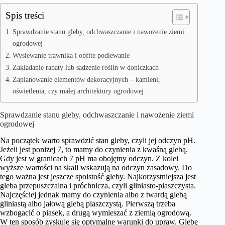
Spis treści
Sprawdzanie stanu gleby, odchwaszczanie i nawożenie ziemi
ogrodowej
Wysiewanie trawnika i obfite podlewanie
Zakładanie rabaty lub sadzenie roślin w doniczkach
Zaplanowanie elementów dekoracyjnych – kamieni,
oświetlenia, czy małej architektury ogrodowej
Sprawdzanie stanu gleby, odchwaszczanie i nawożenie ziemi
ogrodowej
Na początek warto sprawdzić stan gleby, czyli jej odczyn pH.
Jeżeli jest poniżej 7, to mamy do czynienia z kwaśną glebą.
Gdy jest w granicach 7 pH ma obojętny odczyn. Z kolei
wyższe wartości na skali wskazują na odczyn zasadowy. Do
tego ważna jest jeszcze spoistość gleby. Najkorzystniejsza jest
gleba przepuszczalna i próchnicza, czyli gliniasto-piaszczysta.
Najczęściej jednak mamy do czynienia albo z twardą glebą
gliniastą albo jałową glebą piaszczystą. Pierwszą trzeba
wzbogacić o piasek, a drugą wymieszać z ziemią ogrodową.
W ten sposób zyskuje się optymalne warunki do upraw. Glebę