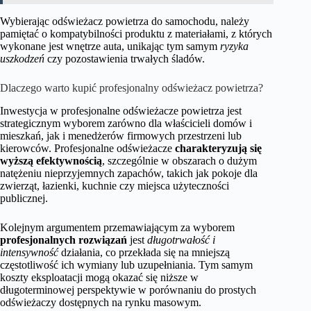
Wybierając odświeżacz powietrza do samochodu, należy
pamiętać o kompatybilności produktu z materiałami, z których
wykonane jest wnętrze auta, unikając tym samym
ryzyka
uszkodzeń
czy pozostawienia trwałych śladów.
Dlaczego warto kupić profesjonalny odświeżacz powietrza?
Inwestycja w profesjonalne odświeżacze powietrza jest
strategicznym wyborem zarówno dla właścicieli domów i
mieszkań, jak i menedżerów firmowych przestrzeni lub
kierowców. Profesjonalne odświeżacze
charakteryzują się
wyższą efektywnością
, szczególnie w obszarach o dużym
natężeniu nieprzyjemnych zapachów, takich jak pokoje dla
zwierząt, łazienki, kuchnie czy miejsca użyteczności
publicznej.
Kolejnym argumentem przemawiającym za wyborem
profesjonalnych rozwiązań
jest
długotrwałość i
intensywność
działania, co przekłada się na mniejszą
częstotliwość ich wymiany lub uzupełniania. Tym samym
koszty eksploatacji mogą okazać się niższe w
długoterminowej perspektywie w porównaniu do prostych
odświeżaczy dostępnych na rynku masowym.