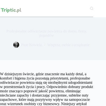
Przejdź
do
treści
Profesjonalne odświeżacze powietrza do domu, firmy,
pojazdów
Piotr Nowicki
Wnętrza, meble i urządzanie
W dzisiejszym świecie, gdzie znaczenie ma każdy detal, a
komfort i higiena życia pozostają priorytetami, profesjonalne
odświeżacze powietrza stają się niezbędnymi udogodnieniami
w przestrzeniach życia i pracy. Odpowiednio dobrany produkt
może znacząco poprawić jakość powietrza, eliminując
niechciane zapachy i dostarczając przyjemne, subtelne nuty
zapachowe, które mają pozytywny wpływ na samopoczucie
oraz wizerunek osobisty czy biznesowy. Niniejszy artykuł