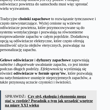
odświeżacz powietrza do samochodu musi więc sprostać
wielu wyzwaniom.
Tradycyjne
choinki zapachowe
to rozwiązanie tymczasowe i
często niewystarczające. Wyżej cenione są wziewne
odświeżacze powietrza, które przymocowywane są do
systemu wentylacyjnego i pozwalają na równomierne
rozprowadzenie zapachu w całym pojeździe. Dodatkową
opcją są odświeżacze elektryczne, które często oferują
możliwość użycia olejków eterycznych, pozwalając na
personalizację zapachu.
Gelowe odświeżacze
i
dyfuzory zapachowe
zapewniają
subtelne i długotrwałe
uwalnianie zapachu, co jest istotne
podczas długich podróży.
Efektywnością
wyróżniają się
również
odświeżacze w formie spray’ów
, które pozwalają
na natychmiastowe usunięcie nieprzyjemnych zapachów, a
także przynoszą uczucie czystości i świeżości.
SPRAWDŹ:
Czy styl, ekologia i ekonomia mogą
stać w rzędzie? Poradnik o tym jak urządzić wnętrze
na miarę XXI wieku