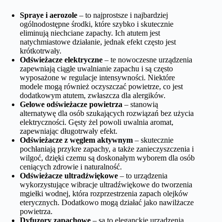
Spraye i aerozole
– to najprostsze i najbardziej
ogólnodostępne środki, które szybko i skutecznie
eliminują niechciane zapachy. Ich atutem jest
natychmiastowe działanie, jednak efekt często jest
krótkotrwały.
Odświeżacze elektryczne
– te nowoczesne urządzenia
zapewniają ciągłe uwalnianie zapachu i są często
wyposażone w regulacje intensywności. Niektóre
modele mogą również oczyszczać powietrze, co jest
dodatkowym atutem, zwłaszcza dla alergików.
Gelowe odświeżacze powietrza
– stanowią
alternatywę dla osób szukających rozwiązań bez użycia
elektryczności. Gęsty żel powoli uwalnia aromat,
zapewniając długotrwały efekt.
Odświeżacze z węglem aktywnym
– skutecznie
pochłaniają przykre zapachy, a także zanieczyszczenia i
wilgoć, dzięki czemu są doskonałym wyborem dla osób
ceniących zdrowie i naturalność.
Odświeżacze ultradźwiękowe
– to urządzenia
wykorzystujące wibracje ultradźwiękowe do tworzenia
mgiełki wodnej, która rozprzestrzenia zapach olejków
eterycznych. Dodatkowo mogą działać jako nawilżacze
powietrza.
Dyfuzory zapachowe
– są to eleganckie urządzenia,