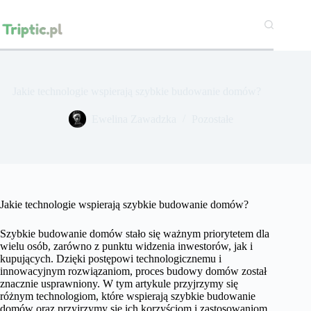
Przejdź
do
treści
Jakie technologie wspierają szybkie budowanie domów?
Ewelina Zawadzka
Pozostałe
Jakie technologie wspierają szybkie budowanie domów?
Szybkie budowanie domów stało się ważnym priorytetem dla
wielu osób, zarówno z punktu widzenia inwestorów, jak i
kupujących. Dzięki postępowi technologicznemu i
innowacyjnym rozwiązaniom, proces budowy domów został
znacznie usprawniony. W tym artykule przyjrzymy się
różnym technologiom, które wspierają szybkie budowanie
domów oraz przyjrzymy się ich korzyściom i zastosowaniom.