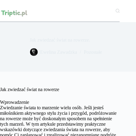
Przejdź
do
treści
Jak zwiedzać świat na rowerze.
Ewelina Zawadzka
Pozostałe
Jak zwiedzać świat na rowerze
Wprowadzenie
Zwiedzanie świata to marzenie wielu osób. Jeśli jesteś
miłośnikiem aktywnego stylu życia i przygód, podróżowanie
na rowerze może być doskonałym sposobem na spełnienie
tych marzeń. W tym artykule przedstawimy praktyczne
wskazówki dotyczące zwiedzania świata na rowerze, aby
pomóc Ci zaplanować i zrealizować niezapomniane podróże.