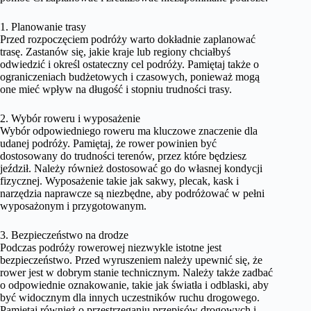
1. Planowanie trasy
Przed rozpoczęciem podróży warto dokładnie zaplanować
trasę. Zastanów się, jakie kraje lub regiony chciałbyś
odwiedzić i określ ostateczny cel podróży. Pamiętaj także o
ograniczeniach budżetowych i czasowych, ponieważ mogą
one mieć wpływ na długość i stopniu trudności trasy.
2. Wybór roweru i wyposażenie
Wybór odpowiedniego roweru ma kluczowe znaczenie dla
udanej podróży. Pamiętaj, że rower powinien być
dostosowany do trudności terenów, przez które będziesz
jeździł. Należy również dostosować go do własnej kondycji
fizycznej. Wyposażenie takie jak sakwy, plecak, kask i
narzędzia naprawcze są niezbędne, aby podróżować w pełni
wyposażonym i przygotowanym.
3. Bezpieczeństwo na drodze
Podczas podróży rowerowej niezwykle istotne jest
bezpieczeństwo. Przed wyruszeniem należy upewnić się, że
rower jest w dobrym stanie technicznym. Należy także zadbać
o odpowiednie oznakowanie, takie jak światła i odblaski, aby
być widocznym dla innych uczestników ruchu drogowego.
Pamiętaj również o przestrzeganiu przepisów drogowych i