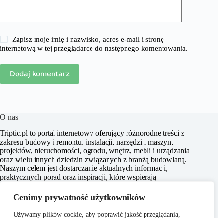
Zapisz moje imię i nazwisko, adres e-mail i stronę
internetową w tej przeglądarce do następnego komentowania.
Dodaj komentarz
O nas
​Triptic.pl to portal internetowy oferujący różnorodne treści z
zakresu budowy i remontu, instalacji, narzędzi i maszyn,
projektów, nieruchomości, ogrodu, wnętrz, mebli i urządzania
oraz wielu innych dziedzin związanych z branżą budowlaną.
Naszym celem jest dostarczanie aktualnych informacji,
praktycznych porad oraz inspiracji, które wspierają
czytelników w realizacji projektów budowlanych i
aranżacyjnych, a także w podejmowaniu świadomych decyzji
Cenimy prywatność użytkowników
dotyczących nieruchomości i przestrzeni życiowej.
Używamy plików cookie, aby poprawić jakość przeglądania,