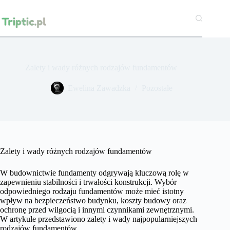
Przejdź
do
treści
Zalety i wady różnych rodzajów fundamentów
Ewelina Zawadzka
Pozostałe
Zalety i wady różnych rodzajów fundamentów
W budownictwie fundamenty odgrywają kluczową rolę w
zapewnieniu stabilności i trwałości konstrukcji. Wybór
odpowiedniego rodzaju fundamentów może mieć istotny
wpływ na bezpieczeństwo budynku, koszty budowy oraz
ochronę przed wilgocią i innymi czynnikami zewnętrznymi.
W artykule przedstawiono zalety i wady najpopularniejszych
rodzajów fundamentów.