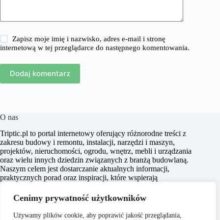
Zapisz moje imię i nazwisko, adres e-mail i stronę
internetową w tej przeglądarce do następnego komentowania.
Dodaj komentarz
O nas
​Triptic.pl to portal internetowy oferujący różnorodne treści z
zakresu budowy i remontu, instalacji, narzędzi i maszyn,
projektów, nieruchomości, ogrodu, wnętrz, mebli i urządzania
oraz wielu innych dziedzin związanych z branżą budowlaną.
Naszym celem jest dostarczanie aktualnych informacji,
praktycznych porad oraz inspiracji, które wspierają
czytelników w realizacji projektów budowlanych i
aranżacyjnych, a także w podejmowaniu świadomych decyzji
Cenimy prywatność użytkowników
dotyczących nieruchomości i przestrzeni życiowej.
Używamy plików cookie, aby poprawić jakość przeglądania,