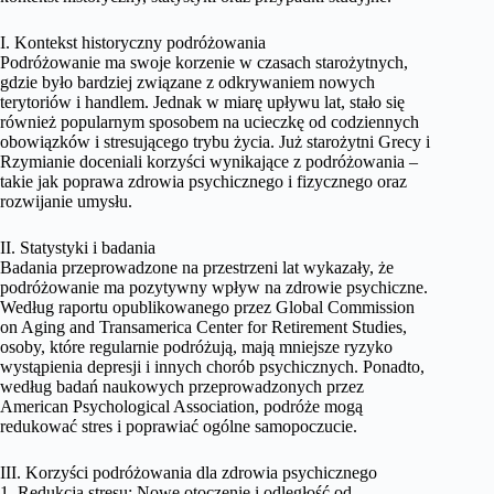
I. Kontekst historyczny podróżowania
Podróżowanie ma swoje korzenie w czasach starożytnych,
gdzie było bardziej związane z odkrywaniem nowych
terytoriów i handlem. Jednak w miarę upływu lat, stało się
również popularnym sposobem na ucieczkę od codziennych
obowiązków i stresującego trybu życia. Już starożytni Grecy i
Rzymianie doceniali korzyści wynikające z podróżowania –
takie jak poprawa zdrowia psychicznego i fizycznego oraz
rozwijanie umysłu.
II. Statystyki i badania
Badania przeprowadzone na przestrzeni lat wykazały, że
podróżowanie ma pozytywny wpływ na zdrowie psychiczne.
Według raportu opublikowanego przez Global Commission
on Aging and Transamerica Center for Retirement Studies,
osoby, które regularnie podróżują, mają mniejsze ryzyko
wystąpienia depresji i innych chorób psychicznych. Ponadto,
według badań naukowych przeprowadzonych przez
American Psychological Association, podróże mogą
redukować stres i poprawiać ogólne samopoczucie.
III. Korzyści podróżowania dla zdrowia psychicznego
1. Redukcja stresu: Nowe otoczenie i odległość od