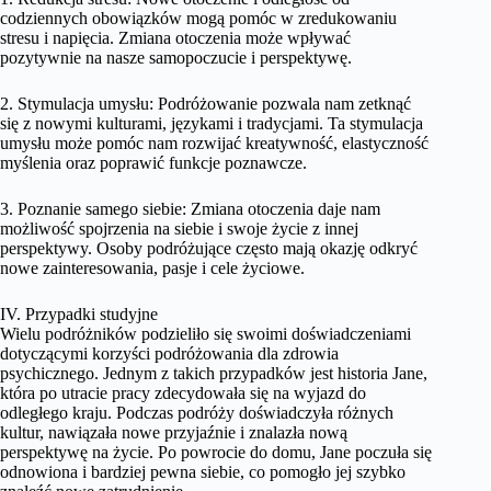
codziennych obowiązków mogą pomóc w zredukowaniu
stresu i napięcia. Zmiana otoczenia może wpływać
pozytywnie na nasze samopoczucie i perspektywę.
2. Stymulacja umysłu: Podróżowanie pozwala nam zetknąć
się z nowymi kulturami, językami i tradycjami. Ta stymulacja
umysłu może pomóc nam rozwijać kreatywność, elastyczność
myślenia oraz poprawić funkcje poznawcze.
3. Poznanie samego siebie: Zmiana otoczenia daje nam
możliwość spojrzenia na siebie i swoje życie z innej
perspektywy. Osoby podróżujące często mają okazję odkryć
nowe zainteresowania, pasje i cele życiowe.
IV. Przypadki studyjne
Wielu podróżników podzieliło się swoimi doświadczeniami
dotyczącymi korzyści podróżowania dla zdrowia
psychicznego. Jednym z takich przypadków jest historia Jane,
która po utracie pracy zdecydowała się na wyjazd do
odległego kraju. Podczas podróży doświadczyła różnych
kultur, nawiązała nowe przyjaźnie i znalazła nową
perspektywę na życie. Po powrocie do domu, Jane poczuła się
odnowiona i bardziej pewna siebie, co pomogło jej szybko