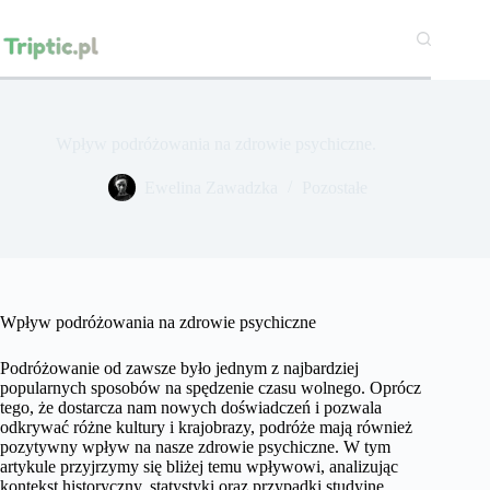
Przejdź
do
treści
Wpływ podróżowania na zdrowie psychiczne.
Ewelina Zawadzka
Pozostałe
Wpływ podróżowania na zdrowie psychiczne
Podróżowanie od zawsze było jednym z najbardziej
popularnych sposobów na spędzenie czasu wolnego. Oprócz
tego, że dostarcza nam nowych doświadczeń i pozwala
odkrywać różne kultury i krajobrazy, podróże mają również
pozytywny wpływ na nasze zdrowie psychiczne. W tym
artykule przyjrzymy się bliżej temu wpływowi, analizując
kontekst historyczny, statystyki oraz przypadki studyjne.