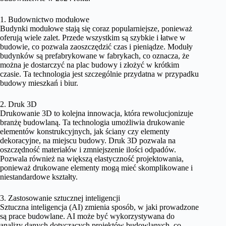
1. Budownictwo modułowe
Budynki modułowe stają się coraz popularniejsze, ponieważ
oferują wiele zalet. Przede wszystkim są szybkie i łatwe w
budowie, co pozwala zaoszczędzić czas i pieniądze. Moduły
budynków są prefabrykowane w fabrykach, co oznacza, że
można je dostarczyć na plac budowy i złożyć w krótkim
czasie. Ta technologia jest szczególnie przydatna w przypadku
budowy mieszkań i biur.
2. Druk 3D
Drukowanie 3D to kolejna innowacja, która rewolucjonizuje
branżę budowlaną. Ta technologia umożliwia drukowanie
elementów konstrukcyjnych, jak ściany czy elementy
dekoracyjne, na miejscu budowy. Druk 3D pozwala na
oszczędność materiałów i zmniejszenie ilości odpadów.
Pozwala również na większą elastyczność projektowania,
ponieważ drukowane elementy mogą mieć skomplikowane i
niestandardowe kształty.
3. Zastosowanie sztucznej inteligencji
Sztuczna inteligencja (AI) zmienia sposób, w jaki prowadzone
są prace budowlane. AI może być wykorzystywana do
analizy danych dotyczących projektów budowlanych, co