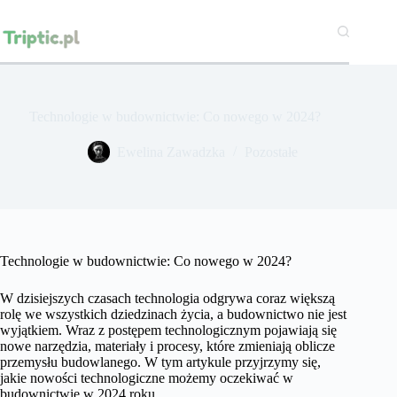
Przejdź
do
treści
Technologie w budownictwie: Co nowego w 2024?
Ewelina Zawadzka
Pozostałe
Technologie w budownictwie: Co nowego w 2024?
W dzisiejszych czasach technologia odgrywa coraz większą
rolę we wszystkich dziedzinach życia, a budownictwo nie jest
wyjątkiem. Wraz z postępem technologicznym pojawiają się
nowe narzędzia, materiały i procesy, które zmieniają oblicze
przemysłu budowlanego. W tym artykule przyjrzymy się,
jakie nowości technologiczne możemy oczekiwać w
budownictwie w 2024 roku.