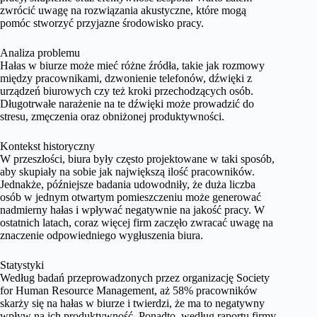
zwrócić uwagę na rozwiązania akustyczne, które mogą
pomóc stworzyć przyjazne środowisko pracy.
Analiza problemu
Hałas w biurze może mieć różne źródła, takie jak rozmowy
między pracownikami, dzwonienie telefonów, dźwięki z
urządzeń biurowych czy też kroki przechodzących osób.
Długotrwałe narażenie na te dźwięki może prowadzić do
stresu, zmęczenia oraz obniżonej produktywności.
Kontekst historyczny
W przeszłości, biura były często projektowane w taki sposób,
aby skupiały na sobie jak największą ilość pracowników.
Jednakże, późniejsze badania udowodniły, że duża liczba
osób w jednym otwartym pomieszczeniu może generować
nadmierny hałas i wpływać negatywnie na jakość pracy. W
ostatnich latach, coraz więcej firm zaczęło zwracać uwagę na
znaczenie odpowiedniego wygłuszenia biura.
Statystyki
Według badań przeprowadzonych przez organizację Society
for Human Resource Management, aż 58% pracowników
skarży się na hałas w biurze i twierdzi, że ma to negatywny
wpływ na ich produktywność. Ponadto, według raportu firmy