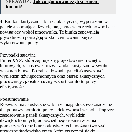
SPRAWDŹ:
Jak zorganizować szybki remont
kuchni?
4. Biurka akustyczne – biurka akustyczne, wyposażone w
panele absorbujące dźwięk, mogą znacząco zredukować hałas
powstający wokół pracownika. Te biurka zapewniają
prywatność i pomagają w skoncentrowaniu się na
wykonywanej pracy.
Przypadki studyjne
Firma XYZ, która zajmuje się projektowaniem wnętrz
biurowych, zastosowała rozwiązania akustyczne w swoim
własnym biurze. Po zainstalowaniu paneli akustycznych,
wykładzin dźwiękochłonnych oraz biurek akustycznych,
pracownicy zgłosili znaczny wzrost komfortu pracy i
efektywności.
Podsumowanie
Rozwiązania akustyczne w biurze mają kluczowe znaczenie
dla poprawy komfortu pracy i efektywności zespołu. Poprzez
zastosowanie paneli akustycznych, wykładzin
dźwiękochłonnych, odpowiedniego rozmieszczenia
pomieszczeń oraz biurek akustycznych, można stworzyć
przyjazne środowisko pracy, które przyczyni się do