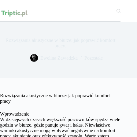
Przejdź
do
treści
Rozwiązania akustyczne w biurze: jak poprawić komfort
pracy.
Ewelina Zawadzka
Pozostałe
Rozwiązania akustyczne w biurze: jak poprawić komfort
pracy
Wprowadzenie
W dzisiejszych czasach większość pracowników spędza wiele
godzin w biurze, gdzie panuje gwar i hałas. Niewłaściwe
warunki akustyczne mogą wpływać negatywnie na komfort
pracy, skupienie oraz efektywność zespołu. Warto zatem