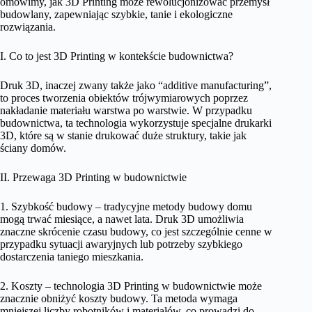
omówimy, jak 3D Printing może rewolucjonizować przemysł
budowlany, zapewniając szybkie, tanie i ekologiczne
rozwiązania.
I. Co to jest 3D Printing w kontekście budownictwa?
Druk 3D, inaczej zwany także jako “additive manufacturing”,
to proces tworzenia obiektów trójwymiarowych poprzez
nakładanie materiału warstwa po warstwie. W przypadku
budownictwa, ta technologia wykorzystuje specjalne drukarki
3D, które są w stanie drukować duże struktury, takie jak
ściany domów.
II. Przewaga 3D Printing w budownictwie
1. Szybkość budowy – tradycyjne metody budowy domu
mogą trwać miesiące, a nawet lata. Druk 3D umożliwia
znaczne skrócenie czasu budowy, co jest szczególnie cenne w
przypadku sytuacji awaryjnych lub potrzeby szybkiego
dostarczenia taniego mieszkania.
2. Koszty – technologia 3D Printing w budownictwie może
znacznie obniżyć koszty budowy. Ta metoda wymaga
mniejszej liczby robotników i materiałów, co prowadzi do