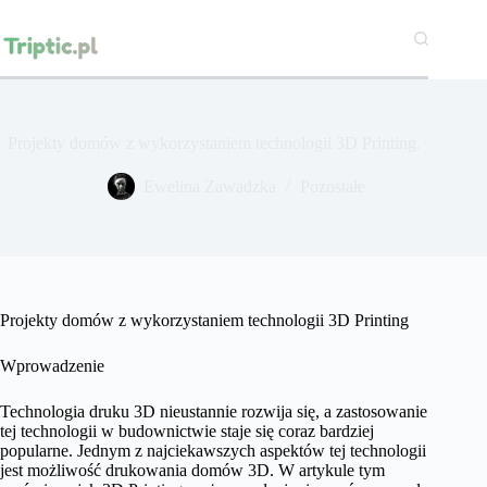
Przejdź
do
treści
Projekty domów z wykorzystaniem technologii 3D Printing.
Ewelina Zawadzka
Pozostałe
Projekty domów z wykorzystaniem technologii 3D Printing
Wprowadzenie
Technologia druku 3D nieustannie rozwija się, a zastosowanie
tej technologii w budownictwie staje się coraz bardziej
popularne. Jednym z najciekawszych aspektów tej technologii
jest możliwość drukowania domów 3D. W artykule tym