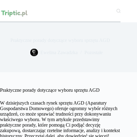
Przejdź
do
treści
Praktyczne porady dotyczące wyboru sprzętu AGD
Ewelina Zawadzka
Pozostałe
Praktyczne porady dotyczące wyboru sprzętu AGD
W dzisiejszych czasach rynek sprzętu AGD (Aparatury
Gospodarstwa Domowego) oferuje ogromny wybór różnych
urządzeń, co może sprawiać trudności przy dokonywaniu
właściwego wyboru. W tym artykule przedstawimy
praktyczne porady, które pomogą Ci podjąć decyzję
zakupową, dostarczając rzetelne informacje, analizy i kontekst
historyczny. Przeczytaj dalej, aby dowiedzieć się więcej!