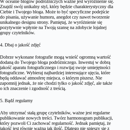
W oceanie blogów podróżniczych ważne jest wyróżnienie się.
Znajdź swój unikalny styl, który będzie charakterystyczny dla
Ciebie i Twojego bloga. Może to być specyficzne podejście
do pisania, używanie humoru, anegdot czy nawet tworzenie
unikalnego designu strony. Pamiętaj, że wyróżnienie się
pozytywnie wpłynie na Twoją szansę na zdobycie lojalnej
grupy czytelników.
4. Dbaj o jakość zdjęć
Dobrze wykonane fotografie mogą wnieść ogromną wartość
dodaną do Twojego bloga podróżniczego. Inwestuj w dobrą
jakość aparatu fotograficznego i rozwijaj swoje umiejętności
fotograficzne. Wybieraj najbardziej interesujące ujęcia, które
będą oddawać atmosferę miejsca, o którym piszesz. Nie
zapomnij jednak, że nie chodzi tylko o jakość zdjęć, ale także
o ich znaczenie i zgodność z treścią.
5. Bądź regularny
Aby utrzymać stałą grupę czytelników, ważne jest regularne
publikowanie nowych treści. Twórz harmonogram publikacji,
który pozwoli Ci zachować regularność. Jednak pamiętaj, że
jakość jest równie ważna jak ilość. Dlatego nie spieszy się z