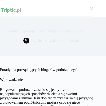
Przejdź
do
treści
Porady dla początkujących blogerów podróżniczych.
Ewelina Zawadzka
Pozostałe
Porady dla początkujących blogerów podróżniczych
Wprowadzenie
Blogowanie podróżnicze stało się jednym z
najpopularniejszych sposobów dzielenia się swoimi
przygodami z innymi. Jeśli dopiero zaczynasz swoją przygodę
z blogowaniem podróżniczym, możesz czuć się nieco