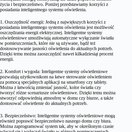
życia i bezpieczeństwo. Poniżej przedstawiamy korzyści z
posiadania inteligentnego systemu oświetlenia.
1. Oszczędność energii: Jedną z największych korzyści z
posiadania inteligentnego systemu oświetlenia jest możliwość
oszczędzania energii elektrycznej. Inteligentne systemy
oświetleniowe umożliwiają automatyczne wyłączanie światła
w pomieszczeniach, które nie są używane, bądź też
dostosowywanie jasności oświetlenia do aktualnych potrzeb.
Dzięki temu można zaoszczędzić nawet kilkadziesiąt procent
energii.
2. Komfort i wygoda: Inteligentne systemy oświetleniowe
pozwalają użytkownikom na łatwe sterowanie oświetleniem
za pomocą specjalnych aplikacji na smartfony czy tablety.
Można z łatwością zmieniać jasność, kolor światła czy
tworzyć różne scenariusze oświetleniowe. Dzięki temu można
stworzyć odpowiednią atmosferę w domu czy biurze, a także
dostosować oświetlenie do aktualnych potrzeb.
3. Bezpieczeństwo: Inteligentne systemy oświetleniowe mogą
również poprawić bezpieczeństwo naszego domu czy biura.
Można zaprogramować system tak, aby w określonym czasie
włączał się i wyłączał światło w różnych pomieszczeniach,