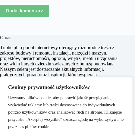
Dodaj komentarz
O nas
​Triptic.pl to portal internetowy oferujący różnorodne treści z
zakresu budowy i remontu, instalacji, narzędzi i maszyn,
projektów, nieruchomości, ogrodu, wnętrz, mebli i urządzania
oraz wielu innych dziedzin związanych z branżą budowlaną.
Naszym celem jest dostarczanie aktualnych informacji,
praktycznych porad oraz inspiracji, które wspierają
czytelników w realizacji projektów budowlanych i
aranżacyjnych, a także w podejmowaniu świadomych decyzji
Cenimy prywatność użytkowników
dotyczących nieruchomości i przestrzeni życiowej.
Używamy plików cookie, aby poprawić jakość przeglądania,
wyświetlać reklamy lub treści dostosowane do indywidualnych
potrzeb użytkowników oraz analizować ruch na stronie. Kliknięcie
przycisku „Akceptuj wszystkie” oznacza zgodę na wykorzystywanie
przez nas plików cookie.