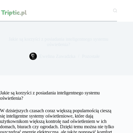
Przejdź
do
treści
Jakie są korzyści z posiadania inteligentnego systemu
oświetlenia?
Ewelina Zawadzka
Pozostałe
Jakie są korzyści z posiadania inteligentnego systemu
oświetlenia?
W dzisiejszych czasach coraz większą popularnością cieszą
się inteligentne systemy oświetleniowe, które dają
użytkownikom większą kontrolę nad oświetleniem w ich
domach, biurach czy ogrodach. Dzięki temu można nie tylko
oszczędzać energię elektryczną, ale także poprawić komfort