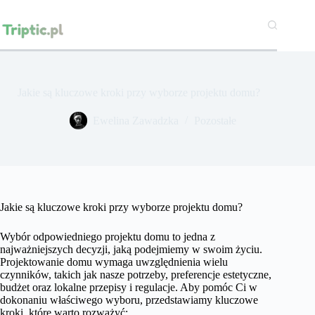
Przejdź
do
treści
Jakie są kluczowe kroki przy wyborze projektu domu?
Ewelina Zawadzka
Pozostałe
Jakie są kluczowe kroki przy wyborze projektu domu?
Wybór odpowiedniego projektu domu to jedna z
najważniejszych decyzji, jaką podejmiemy w swoim życiu.
Projektowanie domu wymaga uwzględnienia wielu
czynników, takich jak nasze potrzeby, preferencje estetyczne,
budżet oraz lokalne przepisy i regulacje. Aby pomóc Ci w
dokonaniu właściwego wyboru, przedstawiamy kluczowe
kroki, które warto rozważyć: