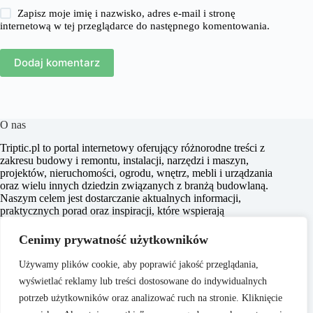
Zapisz moje imię i nazwisko, adres e-mail i stronę
internetową w tej przeglądarce do następnego komentowania.
Dodaj komentarz
O nas
​Triptic.pl to portal internetowy oferujący różnorodne treści z
zakresu budowy i remontu, instalacji, narzędzi i maszyn,
projektów, nieruchomości, ogrodu, wnętrz, mebli i urządzania
oraz wielu innych dziedzin związanych z branżą budowlaną.
Naszym celem jest dostarczanie aktualnych informacji,
praktycznych porad oraz inspiracji, które wspierają
czytelników w realizacji projektów budowlanych i
aranżacyjnych, a także w podejmowaniu świadomych decyzji
Cenimy prywatność użytkowników
dotyczących nieruchomości i przestrzeni życiowej.
Używamy plików cookie, aby poprawić jakość przeglądania,
wyświetlać reklamy lub treści dostosowane do indywidualnych
potrzeb użytkowników oraz analizować ruch na stronie. Kliknięcie