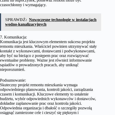
czasu na odpoczynek, ponieważ remont może być
czasochłonny i wymagający.
SPRAWDŹ:
Nowoczesne technologie w instalacjach
wodno-kanalizacyjnych
7. Komunikacja:
Komunikacja jest kluczowym elementem sukcesu projektu
remontu mieszkania. Właściciel powinien utrzymywać stały
kontakt z wykonawcami, dostawcami i podwykonawcami,
aby być na bieżąco z postępem prac oraz rozwiązywać
ewentualne problemy. Ważne jest również informowanie
sąsiadów o prowadzonych pracach, aby uniknąć
nieporozumień.
Podsumowanie:
Skuteczny projekt remontu mieszkania wymaga
odpowiedniego planowania, kontroli jakości, zarządzania
czasem i komunikacji. Kluczowe elementy to ustalenie
budżetu, wybór odpowiednich wykonawców i dostawców,
dokładne zaplanowanie prac oraz kontrola jakości.
Odpowiednia organizacja i dbałość o szczegóły pozwolą
osiągnąć zamierzone cele i cieszyć się pięknym i