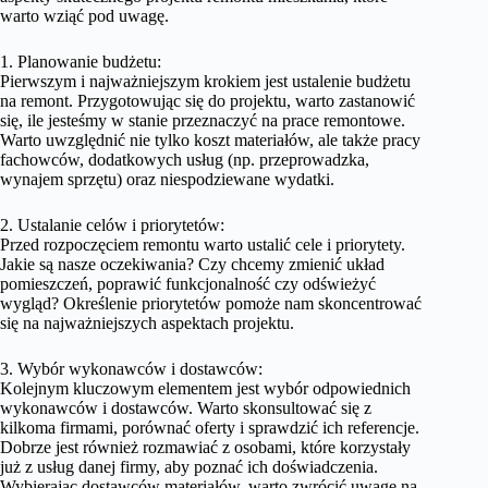
warto wziąć pod uwagę.
1. Planowanie budżetu:
Pierwszym i najważniejszym krokiem jest ustalenie budżetu
na remont. Przygotowując się do projektu, warto zastanowić
się, ile jesteśmy w stanie przeznaczyć na prace remontowe.
Warto uwzględnić nie tylko koszt materiałów, ale także pracy
fachowców, dodatkowych usług (np. przeprowadzka,
wynajem sprzętu) oraz niespodziewane wydatki.
2. Ustalanie celów i priorytetów:
Przed rozpoczęciem remontu warto ustalić cele i priorytety.
Jakie są nasze oczekiwania? Czy chcemy zmienić układ
pomieszczeń, poprawić funkcjonalność czy odświeżyć
wygląd? Określenie priorytetów pomoże nam skoncentrować
się na najważniejszych aspektach projektu.
3. Wybór wykonawców i dostawców:
Kolejnym kluczowym elementem jest wybór odpowiednich
wykonawców i dostawców. Warto skonsultować się z
kilkoma firmami, porównać oferty i sprawdzić ich referencje.
Dobrze jest również rozmawiać z osobami, które korzystały
już z usług danej firmy, aby poznać ich doświadczenia.
Wybierając dostawców materiałów, warto zwrócić uwagę na