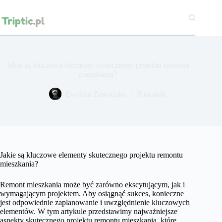
Przejdź
do
treści
Jakie są kluczowe elementy skutecznego projektu remontu
mieszkania?
Ewelina Zawadzka
Pozostałe
Jakie są kluczowe elementy skutecznego projektu remontu
mieszkania?
Remont mieszkania może być zarówno ekscytującym, jak i
wymagającym projektem. Aby osiągnąć sukces, konieczne
jest odpowiednie zaplanowanie i uwzględnienie kluczowych
elementów. W tym artykule przedstawimy najważniejsze
aspekty skutecznego projektu remontu mieszkania, które