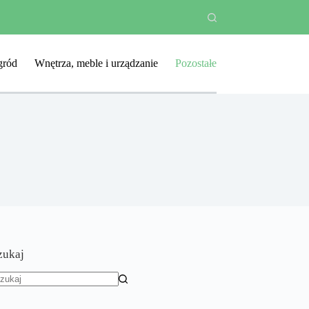
ród
Wnętrza, meble i urządzanie
Pozostałe
zukaj
rak
yników