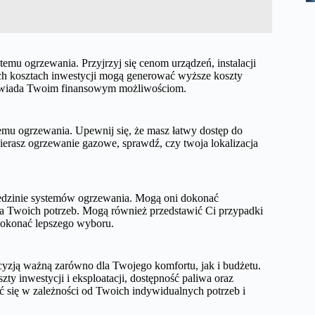
temu ogrzewania. Przyjrzyj się cenom urządzeń, instalacji
zych kosztach inwestycji mogą generować wyższe koszty
odpowiada Twoim finansowym możliwościom.
u ogrzewania. Upewnij się, że masz łatwy dostęp do
erasz ogrzewanie gazowe, sprawdź, czy twoja lokalizacja
ziedzinie systemów ogrzewania. Mogą oni dokonać
la Twoich potrzeb. Mogą również przedstawić Ci przypadki
 dokonać lepszego wyboru.
zją ważną zarówno dla Twojego komfortu, jak i budżetu.
ty inwestycji i eksploatacji, dostępność paliwa oraz
ć się w zależności od Twoich indywidualnych potrzeb i