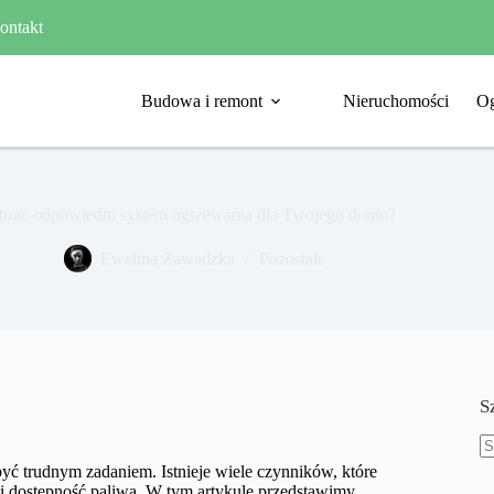
ontakt
Budowa i remont
Nieruchomości
Og
brać odpowiedni system ogrzewania dla Twojego domu?
Ewelina Zawadzka
Pozostałe
S
B
 trudnym zadaniem. Istnieje wiele czynników, które
w
 i dostępność paliwa. W tym artykule przedstawimy