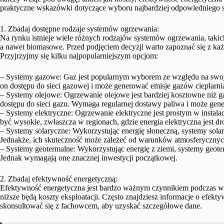
praktyczne wskazówki dotyczące wyboru najbardziej odpowiedniego s
1. Zbadaj dostępne rodzaje systemów ogrzewania:
Na rynku istnieje wiele różnych rodzajów systemów ogrzewania, takich
a nawet biomasowe. Przed podjęciem decyzji warto zapoznać się z każd
Przyjrzyjmy się kilku najpopularniejszym opcjom:
– Systemy gazowe: Gaz jest popularnym wyborem ze względu na swoją
on dostępu do sieci gazowej i może generować emisje gazów cieplarni
– Systemy olejowe: Ogrzewanie olejowe jest bardziej kosztowne niż g
dostępu do sieci gazu. Wymaga regularnej dostawy paliwa i może gene
– Systemy elektryczne: Ogrzewanie elektryczne jest prostym w instala
być wysokie, zwłaszcza w regionach, gdzie energia elektryczna jest dr
– Systemy solaryczne: Wykorzystując energię słoneczną, systemy so
Jednakże, ich skuteczność może zależeć od warunków atmosferycznych i
– Systemy geotermalne: Wykorzystując energię z ziemi, systemy geote
Jednak wymagają one znacznej inwestycji początkowej.
2. Zbadaj efektywność energetyczną:
Efektywność energetyczna jest bardzo ważnym czynnikiem podczas w
niższe będą koszty eksploatacji. Często znajdziesz informacje o efek
skonsultować się z fachowcem, aby uzyskać szczegółowe dane.