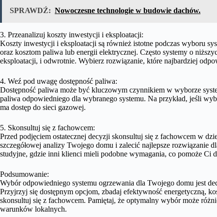
SPRAWDŹ:
Nowoczesne technologie w budowie dachów.
3. Przeanalizuj koszty inwestycji i eksploatacji:
Koszty inwestycji i eksploatacji są również istotne podczas wyboru sys
oraz kosztom paliwa lub energii elektrycznej. Często systemy o niżs
eksploatacji, i odwrotnie. Wybierz rozwiązanie, które najbardziej 
4. Weź pod uwagę dostępność paliwa:
Dostępność paliwa może być kluczowym czynnikiem w wyborze system
paliwa odpowiedniego dla wybranego systemu. Na przykład, jeśli wybi
ma dostęp do sieci gazowej.
5. Skonsultuj się z fachowcem:
Przed podjęciem ostatecznej decyzji skonsultuj się z fachowcem w d
szczegółowej analizy Twojego domu i zalecić najlepsze rozwiązanie d
studyjne, gdzie inni klienci mieli podobne wymagania, co pomoże Ci
Podsumowanie:
Wybór odpowiedniego systemu ogrzewania dla Twojego domu jest decy
Przyjrzyj się dostępnym opcjom, zbadaj efektywność energetyczną, kosz
skonsultuj się z fachowcem. Pamiętaj, że optymalny wybór może różni
warunków lokalnych.