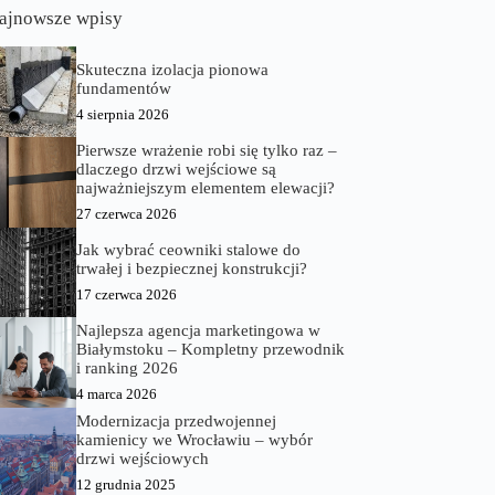
ajnowsze wpisy
Skuteczna izolacja pionowa
fundamentów
4 sierpnia 2026
Pierwsze wrażenie robi się tylko raz –
dlaczego drzwi wejściowe są
najważniejszym elementem elewacji?
27 czerwca 2026
Jak wybrać ceowniki stalowe do
trwałej i bezpiecznej konstrukcji?
17 czerwca 2026
Najlepsza agencja marketingowa w
Białymstoku – Kompletny przewodnik
i ranking 2026
4 marca 2026
Modernizacja przedwojennej
kamienicy we Wrocławiu – wybór
drzwi wejściowych
12 grudnia 2025