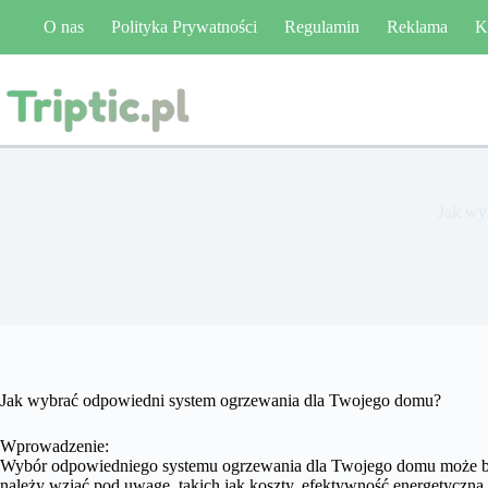
Przejdź
O nas
Polityka Prywatności
Regulamin
Reklama
K
do
treści
Jak wy
Jak wybrać odpowiedni system ogrzewania dla Twojego domu?
Wprowadzenie:
Wybór odpowiedniego systemu ogrzewania dla Twojego domu może być
należy wziąć pod uwagę, takich jak koszty, efektywność energetyczna