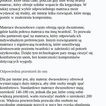
podłoże, które otula ciało, podczas gdy inne wolą twardy
materac, który oferuje solidne wsparcie dla kręgosłupa. W
takiej sytuacji wybór odpowiedniego materaca może
wydawać się trudny, ale istnieje kilka rozwiązań, które mogą
pomóc w znalezieniu kompromisu.
Materace dwuosobowe często oferują opcje dwustronne,
gdzie każda połowa materaca ma inną twardość. To pozwala
obu partnerom spać na materacu, który odpowiada ich
indywidualnym preferencjom. Innym rozwiązaniem są
materace z regulowaną twardością, które umożliwiają
dostosowanie poziomu twardości w zależności od potrzeb
użytkownika. Dzięki tym technologiom pary mogą cieszyć się
komfortowym snem, bez konieczności kompromisów
dotyczących wygody.
Odpowiednia przestrzeń do snu
Dla par istotne jest, aby materac dwuosobowy oferował
wystarczająco dużo miejsca, aby obie osoby mogły spać
komfortowo. Standardowe materace dwuosobowe mają
szerokość 140-180 cm, jednak dla par, które cenią sobie
większą przestrzeń, warto rozważyć modele o szerokości 200
cm. Większa powierzchnia pozwala obu osobom na
swobodne zmienianie pozycji w nocy bez ryzyka obudzenia