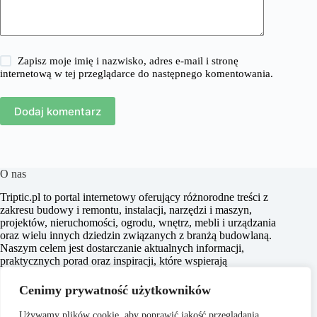
Zapisz moje imię i nazwisko, adres e-mail i stronę
internetową w tej przeglądarce do następnego komentowania.
Dodaj komentarz
O nas
​Triptic.pl to portal internetowy oferujący różnorodne treści z
zakresu budowy i remontu, instalacji, narzędzi i maszyn,
projektów, nieruchomości, ogrodu, wnętrz, mebli i urządzania
oraz wielu innych dziedzin związanych z branżą budowlaną.
Naszym celem jest dostarczanie aktualnych informacji,
praktycznych porad oraz inspiracji, które wspierają
czytelników w realizacji projektów budowlanych i
aranżacyjnych, a także w podejmowaniu świadomych decyzji
Cenimy prywatność użytkowników
dotyczących nieruchomości i przestrzeni życiowej.
Używamy plików cookie, aby poprawić jakość przeglądania,