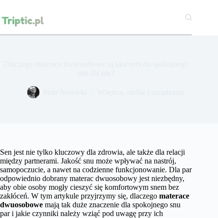
Przejdź
do
treści
Dlaczego materace dwuosobowe są kluczem do spokojnego
snu dla par?
Piotr Nowicki
Wnętrza, meble i urządzanie
Sen jest nie tylko kluczowy dla zdrowia, ale także dla relacji
między partnerami. Jakość snu może wpływać na nastrój,
samopoczucie, a nawet na codzienne funkcjonowanie. Dla par
odpowiednio dobrany materac dwuosobowy jest niezbędny,
aby obie osoby mogły cieszyć się komfortowym snem bez
zakłóceń. W tym artykule przyjrzymy się, dlaczego
materace
dwuosobowe
mają tak duże znaczenie dla spokojnego snu
par i jakie czynniki należy wziąć pod uwagę przy ich