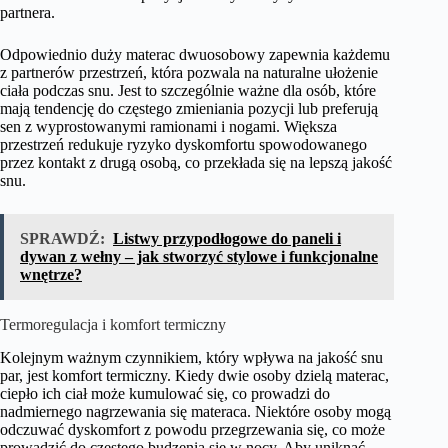
partnera.
Odpowiednio duży materac dwuosobowy zapewnia każdemu
z partnerów przestrzeń, która pozwala na naturalne ułożenie
ciała podczas snu. Jest to szczególnie ważne dla osób, które
mają tendencję do częstego zmieniania pozycji lub preferują
sen z wyprostowanymi ramionami i nogami. Większa
przestrzeń redukuje ryzyko dyskomfortu spowodowanego
przez kontakt z drugą osobą, co przekłada się na lepszą jakość
snu.
SPRAWDŹ:
Listwy przypodłogowe do paneli i
dywan z wełny – jak stworzyć stylowe i funkcjonalne
wnętrze?
Termoregulacja i komfort termiczny
Kolejnym ważnym czynnikiem, który wpływa na jakość snu
par, jest komfort termiczny. Kiedy dwie osoby dzielą materac,
ciepło ich ciał może kumulować się, co prowadzi do
nadmiernego nagrzewania się materaca. Niektóre osoby mogą
odczuwać dyskomfort z powodu przegrzewania się, co może
prowadzić do częstego budzenia się w nocy. Aby uniknąć